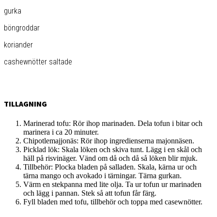
gurka
böngroddar
koriander
cashewnötter saltade
TILLAGNING
Marinerad tofu: Rör ihop marinaden. Dela tofun i bitar och
marinera i ca 20 minuter.
Chipotlemajjonäs: Rör ihop ingredienserna majonnäsen.
Picklad lök: Skala löken och skiva tunt. Lägg i en skål och
häll på risvinäger. Vänd om då och då så löken blir mjuk.
Tillbehör: Plocka bladen på salladen. Skala, kärna ur och
tärna mango och avokado i tärningar. Tärna gurkan.
Värm en stekpanna med lite olja. Ta ur tofun ur marinaden
och lägg i pannan. Stek så att tofun får färg.
Fyll bladen med tofu, tillbehör och toppa med casewnötter.