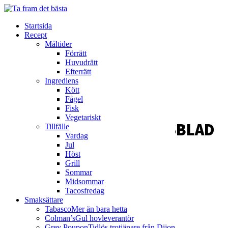
Kycklingchili med nachos
12 November 2019
Startsida
Recept
Måltider
Förrätt
Huvudrätt
Efterrätt
Ingrediens
Kött
Fågel
Fisk
Vegetariskt
TOFUTACOS I SALLADSBLAD
Tillfälle
Vardag
Jul
Höst
Tid: 45 min, 4 portioner
Grill
Sommar
Midsommar
Tacosfredag
Smaksättare
Tabasco
Mer än bara hetta
Colman’s
Gul hovleverantör
Grey Poupon
Tidlös trotjänare från Dijon