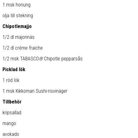
1 msk honung
olja till stekning
Chipotlemajjo
1/2 dl majonnäs
1/2 dl crème fraiche
1/2 msk TABASCO
®
Chipotle pepparsås
Picklad lök
1 röd lök
1 msk Kikkoman Sushi-risvinäger
Tillbehör
kripsallad
mango
avokado