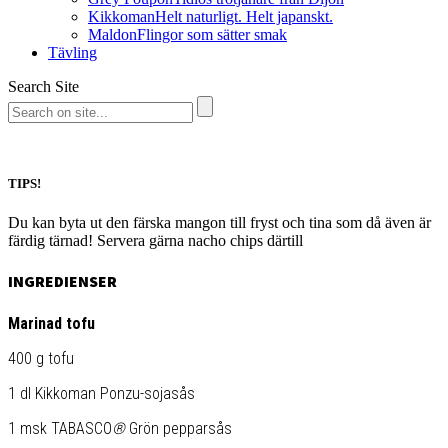
Kikkoman
Helt naturligt. Helt japanskt.
Maldon
Flingor som sätter smak
Tävling
Search Site
TIPS!
Du kan byta ut den färska mangon till fryst och tina som då även är
färdig tärnad! Servera gärna nacho chips därtill
INGREDIENSER
Marinad tofu
400 g tofu
1 dl Kikkoman Ponzu-sojasås
1 msk TABASCO
®
Grön pepparsås