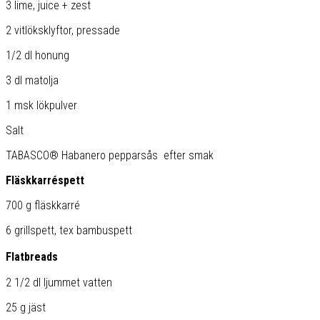
3 lime, juice + zest
2 vitlöksklyftor, pressade
1/2 dl honung
3 dl matolja
1 msk lökpulver
Salt
TABASCO® Habanero pepparsås efter smak
Fläskkarréspett
700 g fläskkarré
6 grillspett, tex bambuspett
Flatbreads
2 1/2 dl ljummet vatten
25 g jäst