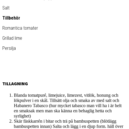
Salt
Tillbehör
Romantica tomater
Grillad lime
Persilja
TILLAGNING
Blanda tomatpuré, limejuice, limezest, vitlök, honung och
lökpulver i en skål. Tillsätt olja och smaka av med salt och
Habanero Tabasco (hur mycket tabasco man vill ha i är helt
en smaksak men man ska känna en behaglig hetta och
syrlighet)
Skär fäskkarrén i bitar och trä på bambuspetten (blötlägg
bambuspetten innan) Salta och lägg i en djup form. häll över