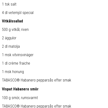
1 tsk salt
4 dl vetemjöl special
Vitkålssallad
500 g vitkål, riven
2 äggulor
2 dl matolja
1 msk vitvinsvinäger
1 dl crème fraiche
1 msk honung
TABASCO® Habanero pepparsås efter smak
Vispat Habanero smör
100 g smör, rumsvarmt
TABASCO® Habanero pepparsås efter smak