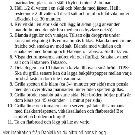
marinaden, plasta och ställ i kylen i minst 2 timmar.
Häll 1/2 dl vatten i en skål och blanda med jästen. Häll i
resterande 2 dl vatten. Tillsätt salt och mjöl och låt vila under
köksduk i ca 30 minuter.
Riv vitkål i en stor skål och lägg åt sidan ( jag använder
mandolin med det går bra med en osthyvlare också)
Blanda äggulor och vinäger. Tillsätt olja droppvis under
konstant vispning tills en majonnäs bildas. Blanda med creme
fraiche och smaka av med salt. Blanda med vitkålen och
smaka av med honung och Habanero Tabasco. Ställ i kylen.
Vispa det rumsvarma smöret vitt och fluffigt. Smaka av med
salt och Habanero Tabasco.
Dela degen i ca 10 bitar och kavla till ovala små bröd. TIPS:
Ska du grilla senare kan du lägga bakplåtspapper mellan varje
bröd så fastnar dom inte i varandra.
Grilla spetten tills klara (ca 3-4 minuter per sida) men pensla
med den överblivna marinaden under tiden spetten grillas.
Grilla bröden snabbt på varje sida. När bröden börjar puffa är
dom klara (ca 45 sekunder – 1 minut per sida)
Grilla lime och tomaterna och servera på fatet tillsammans
med fläskkarréspetten, vitkålssalladen och flatbreads! Bre
smöret på bröden och njut!
Ta en flatbread och lägg på lite av varje.
Mer inspiration från Daniel kan du hitta på hans blogg.