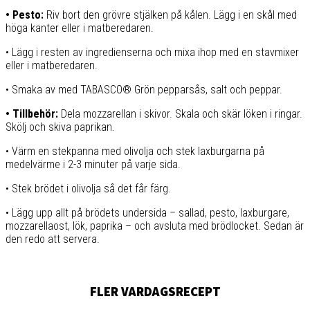
• Pesto:
Riv bort den grövre stjälken på kålen. Lägg i en skål med
höga kanter eller i matberedaren.
• Lägg i resten av ingredienserna och mixa ihop med en stavmixer
eller i matberedaren.
• Smaka av med TABASCO® Grön pepparsås, salt och peppar.
• Tillbehör:
Dela mozzarellan i skivor. Skala och skär löken i ringar.
Skölj och skiva paprikan.
• Värm en stekpanna med olivolja och stek laxburgarna på
medelvärme i 2-3 minuter på varje sida.
• Stek brödet i olivolja så det får färg.
• Lägg upp allt på brödets undersida – sallad, pesto, laxburgare,
mozzarellaost, lök, paprika – och avsluta med brödlocket. Sedan är
den redo att servera.
FLER VARDAGSRECEPT