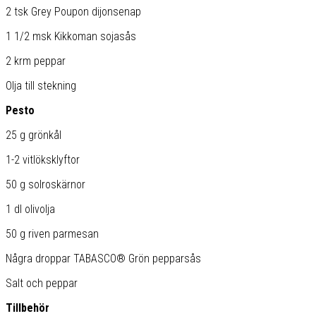
2 tsk Grey Poupon dijonsenap
1 1/2 msk Kikkoman sojasås
2 krm peppar
Olja till stekning
Pesto
25 g grönkål
1-2 vitlöksklyftor
50 g solroskärnor
1 dl olivolja
50 g riven parmesan
Några droppar TABASCO® Grön pepparsås
Salt och peppar
Tillbehör