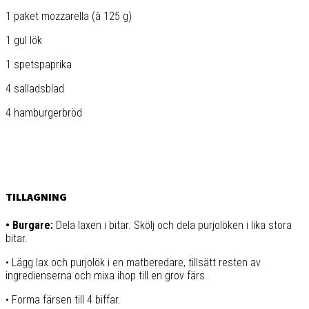
1 paket mozzarella (à 125 g)
1 gul lök
1 spetspaprika
4 salladsblad
4 hamburgerbröd
TILLAGNING
• Burgare:
Dela laxen i bitar. Skölj och dela purjolöken i lika stora
bitar.
• Lägg lax och purjolök i en matberedare, tillsätt resten av
ingredienserna och mixa ihop till en grov färs.
• Forma färsen till 4 biffar.