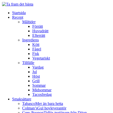
Het tomatsoppa med Quesadillas
30 April 2018
Startsida
Prinskorvstroganoff
Recept
19 April 2018
Måltider
Förrätt
Huvudrätt
Efterrätt
Ingrediens
Kött
Fågel
Fisk
Vegetariskt
Tillfälle
Vardag
LAXBURGARE
Jul
Höst
Grill
Sommar
Tid: ca 30 minuter, 4 portioner
Midsommar
Tacosfredag
Smaksättare
Tabasco
Mer än bara hetta
Colman’s
Gul hovleverantör
Grey Poupon
Tidlös trotjänare från Dijon