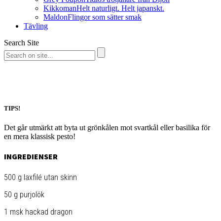
Kikkoman
Helt naturligt. Helt japanskt.
Maldon
Flingor som sätter smak
Tävling
Search Site
TIPS!
Det går utmärkt att byta ut grönkålen mot svartkål eller basilika för
en mera klassisk pesto!
INGREDIENSER
500 g laxfilé utan skinn
50 g purjolök
1 msk hackad dragon