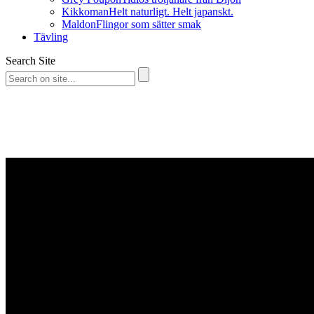
Kikkoman
Helt naturligt. Helt japanskt.
Maldon
Flingor som sätter smak
Tävling
Search Site