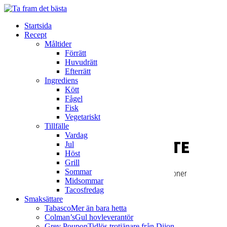
Pizzarulle
05 May 2018
Startsida
Poké Bowl ”Maguro Don”
Recept
05 May 2018
Måltider
Förrätt
Huvudrätt
Efterrätt
Ingrediens
Kött
Fågel
Fisk
Vegetariskt
Tillfälle
Vardag
BULGOGIENTRECÔTE
Jul
Höst
Grill
Sommar
Tid: 15 min + Tid för marinering, 4-6 portioner
Midsommar
Tacosfredag
Smaksättare
Tabasco
Mer än bara hetta
Colman’s
Gul hovleverantör
Grey Poupon
Tidlös trotjänare från Dijon