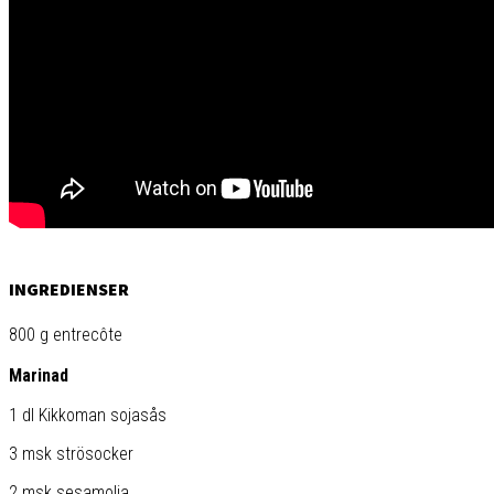
INGREDIENSER
800 g entrecôte
Marinad
1 dl Kikkoman sojasås
3 msk strösocker
2 msk sesamolja