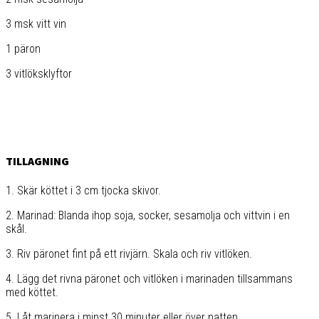
3 msk vitt vin
1 päron
3 vitlöksklyftor
TILLAGNING
1. Skär köttet i 3 cm tjocka skivor.
2. Marinad: Blanda ihop soja, socker, sesamolja och vittvin i en
skål.
3. Riv päronet fint på ett rivjärn. Skala och riv vitlöken.
4. Lägg det rivna päronet och vitlöken i marinaden tillsammans
med köttet.
5. Låt marinera i minst 30 minuter eller över natten.