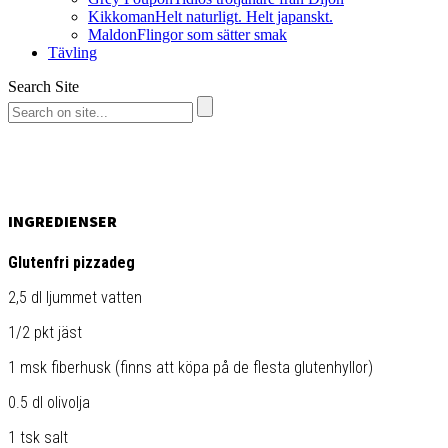
Kikkoman
Helt naturligt. Helt japanskt.
Maldon
Flingor som sätter smak
Tävling
Search Site
INGREDIENSER
Glutenfri pizzadeg
2,5 dl ljummet vatten
1/2 pkt jäst
1 msk fiberhusk (finns att köpa på de flesta glutenhyllor)
0.5 dl olivolja
1 tsk salt