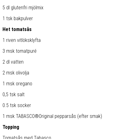
5 dl glutenfri mjölmix
1 tsk bakpulver
Het tomatsås
1 riven vitlöksklyfta
3 msk tomatpuré
2 dl vatten
2 msk olivolja
1 msk oregano
0,5 tsk salt
0.5 tsk socker
1 msk TABASCO®Original pepparsås (efter smak)
Topping
Tomatsås med Tabasco