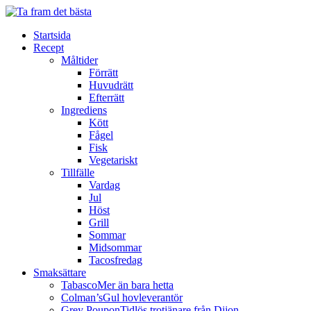
Koreansk laxtartar i salladsblad
04 May 2018
Startsida
Bulgogientrecôte
Recept
05 May 2018
Måltider
Förrätt
Huvudrätt
Efterrätt
Ingrediens
Kött
Fågel
Fisk
Vegetariskt
Tillfälle
Vardag
PIZZARULLE
Jul
Höst
Grill
Sommar
2-3 portioner
Midsommar
Tacosfredag
Smaksättare
Tabasco
Mer än bara hetta
Colman’s
Gul hovleverantör
Grey Poupon
Tidlös trotjänare från Dijon